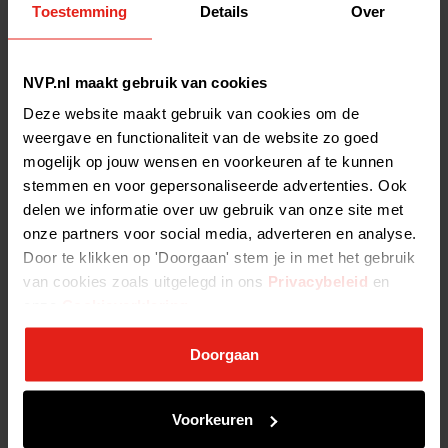
onderdeel uitmaken van de Europese Economische Ruimte
Toestemming
Details
Over
(EER) te doen. Op 25 november 2021 heeft de Europese
Commissie de herziening van het ELTIF-kader gepresenteerd.
Daarbij zijn belangrijke wijziginge geintroduceerd, waaronder:
NVP.nl maakt gebruik van cookies
Uitbreiding van soorten activa en beleggers
Deze website maakt gebruik van cookies om de
weergave en functionaliteit van de website zo goed
Aanpassingen die het gemakkelijker maken om ELTIF-fund-of-
funds op te zetten
mogelijk op jouw wensen en voorkeuren af te kunnen
stemmen en voor gepersonaliseerde advertenties. Ook
Verlichting van diversificatie- en concentratievereisten (en
delen we informatie over uw gebruik van onze site met
opheffing van sommige van deze vereisten voor uitsluitend
onze partners voor social media, adverteren en analyse.
professionele ELTIFs)
Door te klikken op 'Doorgaan' stem je in met het gebruik
Verhoogde leenlimieten (en uitsluiting van leningen gedekt
van cookies zoals uitgelegd in ons
Privacybeleid
en
door niet-opgevraagde toezeggingen van de berekening)
onze
Cookieverklaring
.
Nieuwe regels over belangenconflicten die gunstig zijn voor co-
investeringen
Doorgaan
Nieuwe terugkoopfaciliteiten naar goeddunken van de
beheerders.
Voorkeuren
De nieuwe verordening wordt van kracht vanaf januari 2024. De