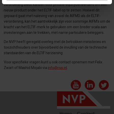
verordening biedt kansen voor private-equitybeheerders om een
nieuw product onder het ELTIF-label op te zetten. Hoewel dit
gepaard gaat met naleving van zowel de AIFMD als de ELTIF-
verordening, kan het aantrekkelijk zijn voor sommige AIFM's om de
kracht van het ELTIF-merk te gebruiken om een breder scala aan
investeringen aan te trekken, met name particuliere beleggers.
De NVP heeft geregeld overleg met de betrokken ministeries en
toezichthouders over bijvoorbeeld de invulling van de technische
standaarden van de ELTIF herziening.
Voor specifieke vragen kunt u ook contact opnemen met Felix
Zwart of Mashid Mojabi via
info@nvp.nl
.