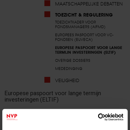
MAATSCHAPPELIJKE DEBATTEN
TOEZICHT & REGULERING
TOEZICHTKADER VOOR
FONDSMANAGERS (AIFMD)
EUROPEES PASPOORT VOOR VC-
FONDSEN (EUVECA)
EUROPESE PASPOORT VOOR LANGE
TERMIJN INVESTERINGEN (ELTIF)
OVERIGE DOSSIERS
MEDEDINGING
VEILIGHEID
Europese paspoort voor lange termijn
investeringen (ELTIF)
De ELTIF-verordening is een andere EU-wetgeving die
professionele- en particulier beleggers de mogelijkheid biedt om
langetermijninvesteringen in private assets in landen die