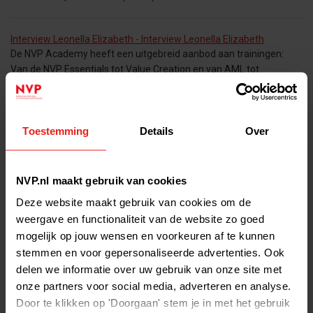
Interview Leonella Elizabeth - Interview Leonella Elizabeth
De NVP Academy heeft een uitgebreid aanbod aan trainingen:
Van de NVP Essentials tot Value Creation en van AML tot
Acquisitiefinanciering. Leonella Elizabeth, Business Controller bij
Capital A Investment Partners,
Toestemming
Details
Over
Meet the team: Felix Zwart - Meet the team: Felix Zwart
In deze editie van ‘Meet the team’ maken we kennis met Felix
Zwart, Director Research & Policy bij de NVP. In dit interview vertelt
NVP.nl maakt gebruik van cookies
Felix meer over zijn belangrijke bijdrage
Deze website maakt gebruik van cookies om de
weergave en functionaliteit van de website zo goed
AML Basics: Verantwoordelijkheid en Beleid - AML Basics:
mogelijk op jouw wensen en voorkeuren af te kunnen
Verantwoordelijkheid en Beleid
stemmen en voor gepersonaliseerde advertenties. Ook
WORKSHOP: AML Basics: Verantwoordelijkheid en Beleid 6
delen we informatie over uw gebruik van onze site met
MAART 2025 Sprekers l Prof. Birgit Snijder-Kuipers & Jacoline van
onze partners voor social media, adverteren en analyse.
Bennekom - Overgaauw Tijd | 09:00 – 12:00 Locatie | De Brauw
Door te klikken op 'Doorgaan' stem je in met het gebruik
Blackstone Westbroek, Burgerweeshuispad 201,