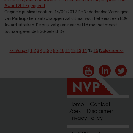
Inschrijving NVP ESG Award 2017 geopend - Inschrijving NVP ESG
Award 2017 geopend
Originele publicatiedatum: 14/09/2017 De Nederlandse Vereniging
van Participatiemaatschappijen zal dit jaar voor het eerst een ESG
Award uitreiken. De prijs zal gaan naar het lid met het meest
toonaangevende ESG-beleid. De
<< Vorige
|
1
2
3
4
5
6
7
8
9
10
11
12
13
14
15
16
|
Volgende >>
Home
Contact
Zoek
Disclaimer
Privacy Policy