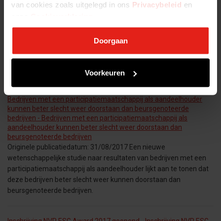
van cookies zoals uitgelegd in ons
Privacybeleid
en
onze
Cookieverklaring
.
Up-to-date met AML - Up-to-date met AML
WORKSHOP: UP-TO-DATE MET AML Jaarlijkse refresher voor
Doorgaan
beheerders van beleggingsinstellingen; uitvoering en beleid 6
MAART 2025 Sprekers l Prof. Birgit Snijder-Kuipers & Jacoline van
Bennekom - Overgaauw Tijd | 13:00 – 17:00 Locatie |
Voorkeuren
Bedrijven met een participatiemaatschappij als aandeelhouder
kunnen beter slecht weer doorstaan dan beursgenoteerde
bedrijven - Bedrijven met een participatiemaatschappij als
aandeelhouder kunnen beter slecht weer doorstaan dan
beursgenoteerde bedrijven
Originele publicatiedatum: 31/08/2017 Een nieuwe
wetenschappelijke studie naar resultaten van bedrijven met een
participatiemaatschappij als aandeelhouder lijkt aan te tonen dat
deze bedrijven beter slecht weer kunnen doorstaan dan
beursgenoteerde bedrijven.