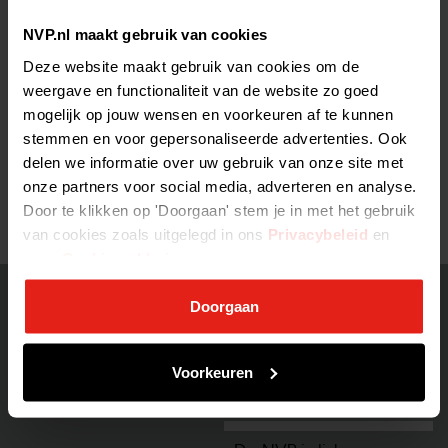
juridische documenten voor startups en venture capitalists van
NVP.nl maakt gebruik van cookies
Capital Water bieden hierin het beste van twee werelden: een
handig en gebalanceerd uitgangspunt waarmee indien nodig
Deze website maakt gebruik van cookies om de
direct gewerkt kan worden, maar tegelijkertijd alle gewenste
weergave en functionaliteit van de website zo goed
flexibiliteit door de open source insteek. Beschikbaar zijn een o.a.
mogelijk op jouw wensen en voorkeuren af te kunnen
een Convertible Loan Agreement, Term Sheet, Subscription
stemmen en voor gepersonaliseerde advertenties. Ook
Agreement en Shareholder Agreement.
delen we informatie over uw gebruik van onze site met
Zie voor meer informatie:
www.capitalwaters.nl
onze partners voor social media, adverteren en analyse.
Door te klikken op 'Doorgaan' stem je in met het gebruik
van cookies zoals uitgelegd in ons
Privacybeleid
en
onze
Cookieverklaring
.
Doorgaan
Home
Contact
Voorkeuren
Zoek
Disclaimer
Privacy Policy