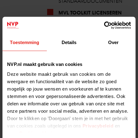
STANDAARDDOCUMENTEN
MVL TOOLKIT LICENSEREN
NVP GEDRAGSCODE
STANDAARD NDAS
Toestemming
Details
Over
WET VIFO FORMULIEREN & FAQ
MVL toolkit licenseren
NVP.nl maakt gebruik van cookies
Deze website maakt gebruik van cookies om de
De NVP onderschrijft de
toolkit maatschappelijk verantwoord
licentiëren (MVL)
weergave en functionaliteit van de website zo goed
. Deze toolkit is een initiatief van de Nederlandse
Federatie van Universitair Medische Centra. De (ontwikkeling van
mogelijk op jouw wensen en voorkeuren af te kunnen
de) toolkit kan worden gezien als een goede vervolgstap in de
stemmen en voor gepersonaliseerde advertenties. Ook
vertaalslag van academische kennis naar waardevolle producten
delen we informatie over uw gebruik van onze site met
en diensten. Voor de NVP leden die zich veelal bezighouden met
onze partners voor social media, adverteren en analyse.
spin-outs kan de toolkit dienen als framework/guidance als het
Door te klikken op 'Doorgaan' stem je in met het gebruik
gaat om standaardisering van licenties. Dit laat onverlet dat men
van cookies zoals uitgelegd in ons
Privacybeleid
en
zich ervan bewust dient te zijn dat iedere deal maatwerk vereist
onze
Cookieverklaring
.
en de toolkit op die manier enkel als leidraad kan dienen