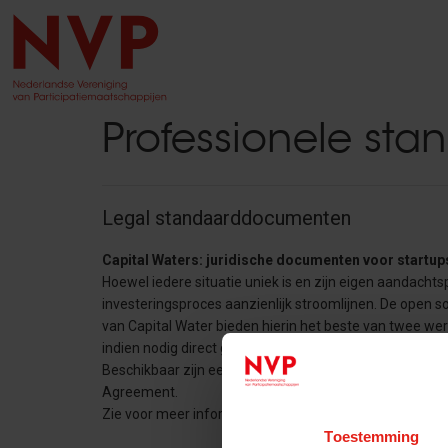
Professionele st
Legal standaarddocumenten
Capital Waters: juridische documenten voor startup
Hoewel iedere situatie uniek is en zijn eigen aandacht
investeringsproces aanzienlijk stroomlijnen. De open s
van Capital Water bieden hierin het beste van twee w
indien nodig direct gewerkt kan worden, maar tegelijkert
Beschikbaar zijn een o.a. een Convertible Loan Agree
Agreement.
Zie voor meer informatie:
www.capitalwaters.nl
Toestemming