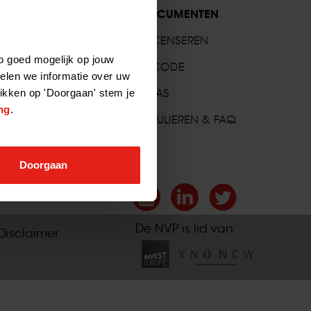
STANDAARDDOCUMENTEN
MVL TOOLKIT LICENSEREN
o goed mogelijk op jouw
NVP GEDRAGSCODE
elen we informatie over uw
likken op 'Doorgaan' stem je
STANDAARD NDAS
ng
.
WET VIFO FORMULIEREN & FAQ
Doorgaan
De NVP is lid van:
Disclaimer