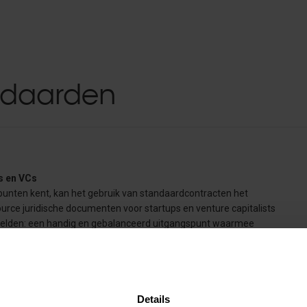
andaarden
s en VCs
spunten kent, kan het gebruik van standaardcontracten het
ource juridische documenten voor startups en venture capitalists
erelden: een handig en gebalanceerd uitgangspunt waarmee
ijd alle gewenste flexibiliteit door de open source insteek.
ment, Term Sheet, Subscription Agreement en Shareholder
Details