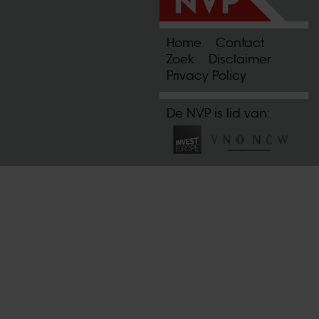
Home
Contact
Zoek
Disclaimer
Privacy Policy
De NVP is lid van: