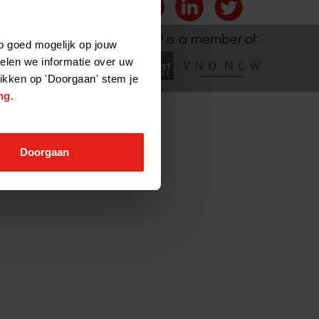
NVP is a member of:
o goed mogelijk op jouw
elen we informatie over uw
likken op 'Doorgaan' stem je
ng
.
Doorgaan