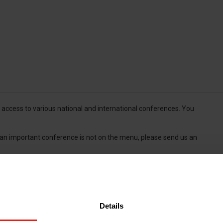
access to various national and international conferences. You
f an important conference is not on the menu, please send us an
Details