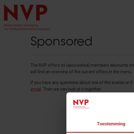
Sponsored
The NVP offers its (associated) members discounts on 
will find an overview of the current offers in the menu.
If you have any questions about one of the events or i
email
. Then we can look at it together.
Toestemming