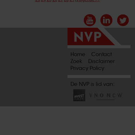
Home
Contact
Zoek
Disclaimer
Privacy Policy
De NVP is lid van: