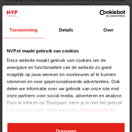
starters als de meer ervaren experts. De NVP Academy zet zich
Guidelines - Guidelines
Toestemming
Details
Over
There is a set of national and international guidelines for private
equity and venture capital companies. Links to relevant ESG-
related guidelines are provided below. UN Principles for
Responsible Investment (PRI) The
NVP.nl maakt gebruik van cookies
Deze website maakt gebruik van cookies om de
weergave en functionaliteit van de website zo goed
Important Tax Measure - Important Tax Measure
mogelijk op jouw wensen en voorkeuren af te kunnen
The government has announced an important tax measure in the
Spring Memorandum to make employee participation in start-ups
stemmen en voor gepersonaliseerde advertenties. Ook
and scale-ups more attractive. Employees will only pay tax on
delen we informatie over uw gebruik van onze site met
stock options
onze partners voor social media, adverteren en analyse.
Door te klikken op 'Doorgaan' stem je in met het gebruik
van cookies zoals uitgelegd in ons
Privacybeleid
en
SuperReturn CFO/COO - SuperReturn CFO/COO
onze
Cookieverklaring
.
See the future of private market operations 29 September – 1
October 2025 | Hotel Okura, Amsterdam 10% discount VIP code:
Doorgaan
FKR3576NVP View website SuperReturn CFO/COO returns to