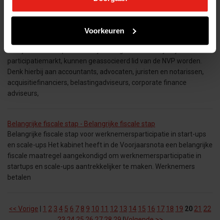
Amsterdam this September. Join 400+ senior
Voorkeuren
Geassocieerd lidmaatschap - Geassocieerd lidmaatschap
Partijen die beroeps- of bedrijfsmatig betrokken zijn bij de
participatiemarkt, kunnen geassocieerd lid van de NVP worden.
Denk hierbij aan accountants, advocaten, juristen en notarissen,
acquisitiefinanciers, belastingadviseurs, corporate finance
adviseurs,
Belangrijke fiscale stap - Belangrijke fiscale stap
Belangrijke fiscale stap voor werknemersparticipatie in start-ups
en scale-ups Het kabinet heeft in de Voorjaarsnota een belangrijke
fiscale maatregel aangekondigd om werknemersparticipatie in
startups en scale-ups aantrekkelijker te maken. Werknemers
betalen
<< Vorige
|
1
2
3
4
5
6
7
8
9
10
11
12
13
14
15
16
17
18
19
20
21
22
23
24
25
26
27
28
29
|
Volgende >>