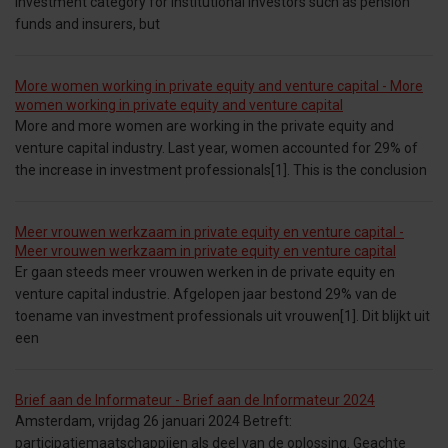
investment category for institutional investors such as pension
funds and insurers, but
More women working in private equity and venture capital - More
women working in private equity and venture capital
More and more women are working in the private equity and
venture capital industry. Last year, women accounted for 29% of
the increase in investment professionals[1]. This is the conclusion
Meer vrouwen werkzaam in private equity en venture capital -
Meer vrouwen werkzaam in private equity en venture capital
Er gaan steeds meer vrouwen werken in de private equity en
venture capital industrie. Afgelopen jaar bestond 29% van de
toename van investment professionals uit vrouwen[1]. Dit blijkt uit
een
Brief aan de Informateur - Brief aan de Informateur 2024
Amsterdam, vrijdag 26 januari 2024 Betreft:
participatiemaatschappijen als deel van de oplossing. Geachte