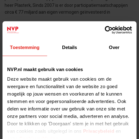
heer Plasterk, Sinds 2007 is er door participatiemaatschappijen
circa € 77 miljard aan eigen vermogen geïnvesteerd in
Nederland in Europa - Nederland in Europa
Alle gepresenteerde cijfers zijn zogenoemde marktanalyses:
investeringen in bedrijven gevestigd in Nederland, Europa of
Toestemming
Details
Over
andere landen door binnen- of buitenlandse
investeringsmaatschappijen. Over de grafieken op deze pagina Op
de linkeras staat steeds
NVP.nl maakt gebruik van cookies
Deze website maakt gebruik van cookies om de
PE & VC at Work - PE & VC at Work
weergave en functionaliteit van de website zo goed
In 2024, 2,748 Dutch companies had a private equity or venture
mogelijk op jouw wensen en voorkeuren af te kunnen
capital investor as a shareholder. Of these, 2,008 companies
stemmen en voor gepersonaliseerde advertenties. Ook
received their investment since 2016 and are still part of
delen we informatie over uw gebruik van onze site met
onze partners voor social media, adverteren en analyse.
Door te klikken op 'Doorgaan' stem je in met het gebruik
PERSBERICHT: Ondernemend vermogen 2011 - PERSBERICHT:
Ondernemend vermogen 2011
van cookies zoals uitgelegd in ons
Privacybeleid
en
Originele publicatiedatum: 27/04/2012
onze
Cookieverklaring
.