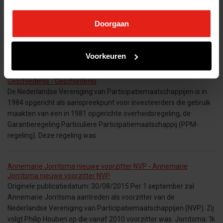
PARTICIPATIEMAATSCHAPPIJEN GOED VOOR NEDERLANDSE
ECONOMIE IN 2011 - Investeringen van participatiemaatschappijen
Doorgaan
sterk gestegen - Toename in durfkapitaal voor jonge
ondernemingen - Zorg en life-sciences opkomende sector -
Succesvol jaar voor fondsenwerving - Toenemende
Voorkeuren
Geschiedenis - Geschiedenis
De Nederlandse Vereniging van Participatiemaatschappijen is in
1984 opgericht als aanspreekpunt voor investeerders die gebruik
maakten van een in 1981 opgerichte overheidsregeling, de
Garantieregeling Particuliere Participatiemaatschappij (PPM-
regeling). Deze regeling was
Annemarie Jorritsma nieuwe voorzitter NVP - Annemarie
Jorritsma nieuwe voorzitter NVP
Originele publicatiedatum: 30/08/2015 Per 1 september zal
Annemarie Jorritsma aantreden als voorzitter van de
Nederlandse Vereniging van Participatiemaatschappijen (NVP). Zij
volgt Philip Houben op die vanaf 2010 voorzitter was. Jorritsma: ‘Ik