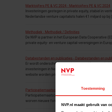
Marktcijfers PE & VC 2024 - Marktcijfers PE & VC 2024
Investeringen gestegen in private equity, stabiel in ventur
Nederlandse venture capitalists halen €1 miljard op bij
Methodiek - Methodiek / Definities
De NVP is partner in het European Data Cooperative (ED
private equity- en venture capital-verenigingen in Eur
Databestanden en publicaties - Databestanden en publ
Er wordt onderscheid gemaakt tussen cijfers over in N
investeringen in Nederlandse bedrijven door binnen- o
website worden primair
Toestemming
Participatiemaatschappijen investeren door - Particip
Participatiemaatschappijen (private equity en venture 
worven nieuwe fondsen. Dat laat het jaarlijkse mark
NVP.nl maakt gebruik van c