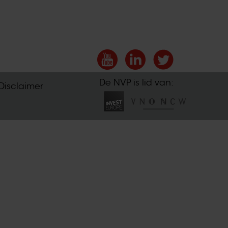
De NVP is lid van:
Disclaimer