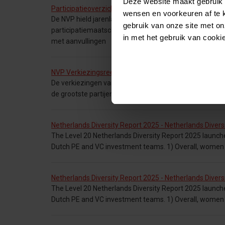
Deze website maakt gebruik 
Participatieoverzicht - Participatieoverzicht
wensen en voorkeuren af te 
De NVP hield jarenlang een apart participatieoverzicht
gebruik van onze site met on
participatiemaatschappijen in (voornamelijk) Nederlands
in met het gebruik van cooki
met aanvullingen
NVP Verkiezingsreeks 2025 - NVP Verkiezingsreeks 20
De verkiezingen van 29 oktober 2025 komen dichterbij.
de grootste partijen over thema’s die belangrijk zijn vo
Netherlands Diversity Report 2025 - Netherlands Divers
The Level 20 Netherlands Diversity Report 2025 launch
Dutch PE and VC investment teams. 1) Overall, wome
Netherlands Diversity Report 2025 - Netherlands Divers
The Level 20 Netherlands Diversity Report 2025 launch
Dutch PE and VC investment teams. 1) Overall, wome