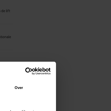
 de lift
ationale
) en
NVP-
Over
ijven en