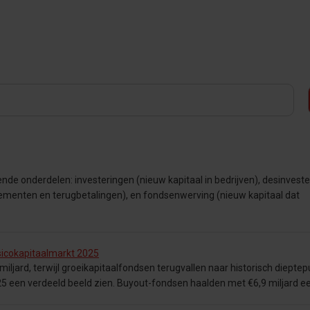
e onderdelen: investeringen (nieuw kapitaal in bedrijven), desinvest
sementen en terugbetalingen), en fondsenwerving (nieuw kapitaal dat
sicokapitaalmarkt 2025
ljard, terwijl groeikapitaalfondsen terugvallen naar historisch dieptep
2025 een verdeeld beeld zien. Buyout-fondsen haalden met €6,9 miljard e