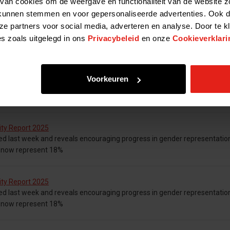
van cookies om de weergave en functionaliteit van de website z
kunnen stemmen en voor gepersonaliseerde advertenties. Ook d
 bij van investeringen van (voornamelijk) Nederlandse
ze partners voor social media, adverteren en analyse. Door te k
e bedrijven. In augustus 2022 is dit overzicht voor het laatst geactuali
es zoals uitgelegd in ons
Privacybeleid
en onze
Cookieverklari
25
Voorkeuren
 In aanloop daarnaartoe belicht de NVP Verkiezingsreeks de standpunt
or onze sector. De
ity Report 2025
ed last week and reveals encouraging progress in gender representatio
n now represent 18%
ity Report 2025
ed last week and reveals encouraging progress in gender representatio
n now represent 18%