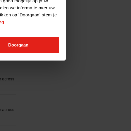
o goed mogelijk op jouw
elen we informatie over uw
likken op 'Doorgaan' stem je
seerd,
ng
.
Doorgaan
en van
n across
n across