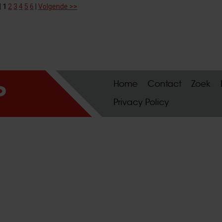
|
1
2
3
4
5
6
|
Volgende >>
Home
Contact
Zoek
Privacy Policy