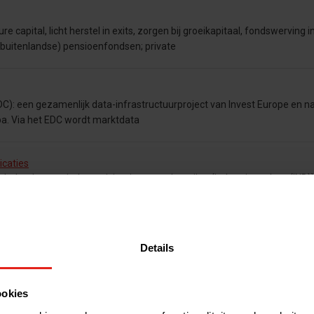
e capital, licht herstel in exits, zorgen bij groeikapitaal, fondswerving in
 (buitenlandse) pensioenfondsen; private
C): een gezamenlijk data-infrastructuurproject van Invest Europe en n
opa. Via het EDC wordt marktdata
icaties
ederland gevestigde participatiemaatschappijen (industrieanalyse (IND)
f buitenlandse participatiemaatschappijen (marktanalyse (MK)). Op de 
Details
atiemaatschappijen investeren door
capital) investeerden ondanks corona in 2020 volop in Nederlandse bedr
tonderzoek van de NVP in samenwerking met
ookies