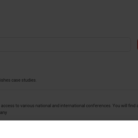
ishes case studies.
ccess to various national and international conferences. You will find 
 any
ship