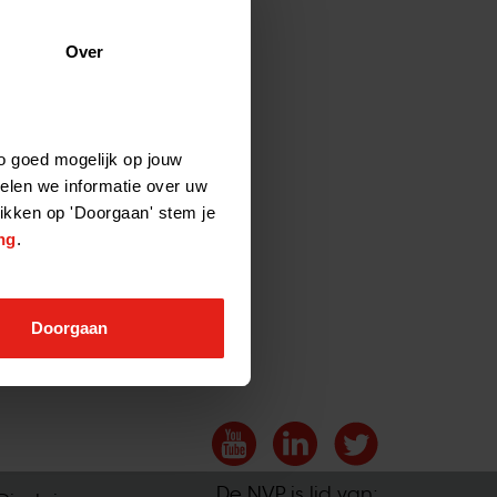
to
Over
 het
o goed mogelijk op jouw
elen we informatie over uw
likken op 'Doorgaan' stem je
ng
.
Doorgaan
0
|
De NVP is lid van: