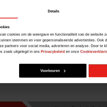
 writing before 1 December in the current year of membership in order 
Details
enten de sectie 'Standaarden'. Video's Participatiemaatschappijen in
ookies
nture dagelijks leven aan het woord
van cookies om de weergave en functionaliteit van de website z
kunnen stemmen en voor gepersonaliseerde advertenties. Ook d
ng ELTIF 2.0
ze partners voor social media, adverteren en analyse. Door te k
al Perspective The revised European Long-Term Investment Fund (ELTIF)
es zoals uitgelegd in ons
Privacybeleid
en onze
Cookieverklari
und managers, offering a gateway to market illiquid
Voorkeuren
17
18
19
20
21
22
23
24
25
26
27
28
29
30
31
32
33
34
35
36
37
38
39
4