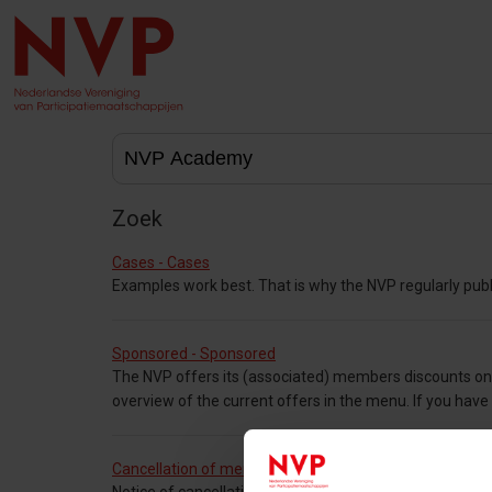
Zoek
Cases - Cases
Examples work best. That is why the NVP regularly publ
Sponsored - Sponsored
The NVP offers its (associated) members discounts on a
overview of the current offers in the menu. If you have
Cancellation of membership - Cancellation of member