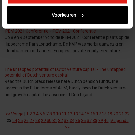
ongenoegen betreffende de dienstverlening door de NVP, door of
namens de cliënt kenbaar gemaakt Klager:
Voorkeuren
IPEM 2021 Conferentie - IPEM 2021 Conferentie
Op 8 en 9 september vond de IPEM 2021 Conferentie plaats op de
Hippodrome ParisLongchamp. De NVP was hierbij aanwezig en
stond samen met andere Europese private equity en venture
The untapped potential of Dutch venture capital - The untapped
potential of Dutch venture capital
Read the Dutch press release here Dutch pension funds, the
largest in the EU in terms of AUM, hardly invest in Dutch venture-
and growth capital The absence of Dutch (and
<< Vorige
|
1
2
3
4
5
6
7
8
9
10
11
12
13
14
15
16
17
18
19
20
21
22
23
24
25
26
27
28
29
30
31
32
33
34
35
36
37
38
39
40
|
Volgende
>>