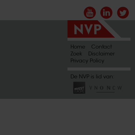
Home
Contact
Zoek
Disclaimer
Privacy Policy
De NVP is lid van: