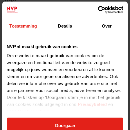
sector.
Onderzoek Europese Commissie naar impact AIFMD - Onderzoek
Europese Commissie naar impact AIFMD
Toestemming
Details
Over
Originele publicatiedatum: 23/03/2018 In voorbereiding op de
evaluatie van AIFMD heeft de Europese Commissie besloten om
KPMG een rapport te laten produceren naar de impact en werking
NVP.nl maakt gebruik van cookies
van de huidige richtlijn.
Deze website maakt gebruik van cookies om de
weergave en functionaliteit van de website zo goed
Veiligheid - Veiligheid
mogelijk op jouw wensen en voorkeuren af te kunnen
Cyberveiligheid: DORA Op 17 januari is de Digital Operational
stemmen en voor gepersonaliseerde advertenties. Ook
Resilience Act (DORA) in werking getreden. Deze verordening
delen we informatie over uw gebruik van onze site met
introduceert nieuwe normen om te waarborgen dat alle financiële
onze partners voor social media, adverteren en analyse.
instellingen bestand zijn tegen ICT-gerelateerde
Door te klikken op 'Doorgaan' stem je in met het gebruik
van cookies zoals uitgelegd in ons
Privacybeleid
en
onze
Cookieverklaring
.
Klachtenregeling Nederlandse Vereniging van
Participatiemaatschappijen - Klachtenregeling
1. BEGRIPSOMSCHRIJVING Klacht:elke redelijkerwijs als zodanig
Doorgaan
aan te merken, mondeling of schriftelijk gedane uitlating van