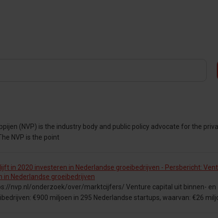
jen (NVP) is the industry body and public policy advocate for the priv
The NVP is the point
lijft in 2020 investeren in Nederlandse groeibedrijven - Persbericht: Ven
ren in Nederlandse groeibedrijven
ps://nvp.nl/onderzoek/over/marktcijfers/ Venture capital uit binnen- en
eibedrijven: €900 miljoen in 295 Nederlandse startups, waarvan: €26 milj