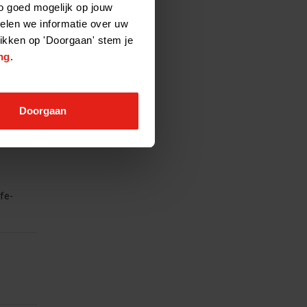
o goed mogelijk op jouw
elen we informatie over uw
e gesteld
likken op 'Doorgaan' stem je
ng
.
uropean
Doorgaan
fe-