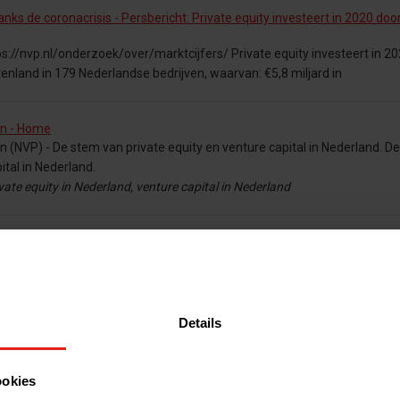
anks de coronacrisis - Persbericht: Private equity investeert in 2020 door
ps://nvp.nl/onderzoek/over/marktcijfers/ Private equity investeert in 20
tenland in 179 Nederlandse bedrijven, waarvan: €5,8 miljard in
en - Home
(NVP) - De stem van private equity en venture capital in Nederland. De
ital in Nederland.
rivate equity in Nederland, venture capital in Nederland
mheid - Laura Rooseboom over duurzaamheid
Sylvia van Waveren en Nicolette Loonen een lijst met de ‘50 topvrouw
 vrouwen van
Details
 NVP activities and developments that are important to the (associated
ookies