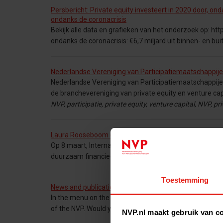
Persbericht: Private equity investeert in 2020 door, ond
ondanks de coronacrisis
Bekijk alle data en grafieken van het onderzoek op: htt
ondanks de coronacrisis: €6,7 miljard uit binnen- en bui
Nederlandse Vereniging van Participatiemaatschappij
Nederlandse Vereniging van Participatiemaatschappijen 
de branchevereniging van private equity en venture cap
NVP, participatie, private equity, venture capital, NVP, p
Laura Rooseboom (StartGreen Capital) over duurzaa
Op 8 maart, Internationale Vrouwendag, presenteerden 
duurzaam financieel Nederland’. De NVP is trots dat 8
Toestemming
News and publications - News and publications
In the menu on the right you will find news reports of
of the NVP. Would you like to be
NVP.nl maakt gebruik van c