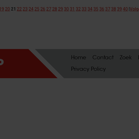
19
20
21
22
23
24
25
26
27
28
29
30
31
32
33
34
35
36
37
38
39
40
|
Volg
Home
Contact
Zoek
Privacy Policy