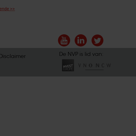
ende >>
De NVP is lid van:
Disclaimer