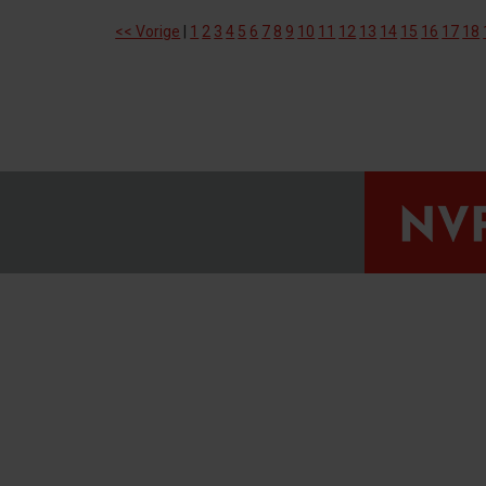
<< Vorige
|
1
2
3
4
5
6
7
8
9
10
11
12
13
14
15
16
17
18