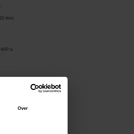
,
20 door,
 NVP is
en van
Over
) members