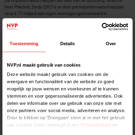
participatiemaatschappijen als deel van de oplossing. Geachte
heer Plasterk, Sinds 2007 is er door participatiemaatschappijen
circa € 77 miljard aan eigen vermogen geïnvesteerd in
For the press - For the press
NVP is the point of contact for national and international media
Toestemming
Details
Over
concerning questions about private equity and venture capital
firms in the Netherlands. If you have a question about the
NVP.nl maakt gebruik van cookies
Financieringsketen vroege fase - Financieringsketen vroege fase
Deze website maakt gebruik van cookies om de
.financiering-wrapper { max-width: 960px; margin: 0 auto 40px
weergave en functionaliteit van de website zo goed
auto; font-family: 'Roboto', Arial, sans-serif; } .financiering-wrapper
mogelijk op jouw wensen en voorkeuren af te kunnen
h2 { font-size: 32px; margin-bottom: 24px; } .financiering-item {
stemmen en voor gepersonaliseerde advertenties. Ook
background: #ffffff; border-radius: 18px; box-shadow: 0 10px
delen we informatie over uw gebruik van onze site met
30px rgba(0,0,0,0.08); margin-bottom:
onze partners voor social media, adverteren en analyse.
Door te klikken op 'Doorgaan' stem je in met het gebruik
Historisch jaar voor venture capital - persbericht-marktcijfers-
van cookies zoals uitgelegd in ons
Privacybeleid
en
2021
onze
Cookieverklaring
.
Historisch jaar voor venture capital Participatiemaatschappijen