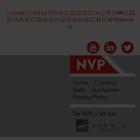
<< Vorige
|
1
2
3
4
5
6
7
8
9
10
11
12
13
14
15
16
17
18
19
20
21
22
23
24
25
26
27
28
29
30
31
32
33
34
35
36
37
38
39
40
|
Volgende
>>
Home
Contact
Zoek
Disclaimer
Privacy Policy
De NVP is lid van: