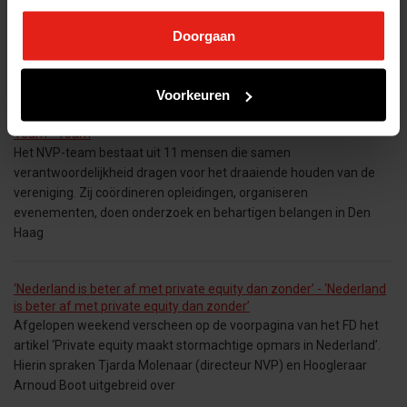
(private equity en venture capital) investeerden in 2021 volop in
Doorgaan
Nederlandse bedrijven en haalden nieuwe fondsen op bij
beleggers. Vooral buitenlandse venture capitalists investeerden
hoge
Voorkeuren
Team - Team
Het NVP-team bestaat uit 11 mensen die samen
verantwoordelijkheid dragen voor het draaiende houden van de
vereniging. Zij coördineren opleidingen, organiseren
evenementen, doen onderzoek en behartigen belangen in Den
Haag
‘Nederland is beter af met private equity dan zonder’ - ‘Nederland
is beter af met private equity dan zonder’
Afgelopen weekend verscheen op de voorpagina van het FD het
artikel ‘Private equity maakt stormachtige opmars in Nederland’.
Hierin spraken Tjarda Molenaar (directeur NVP) en Hoogleraar
Arnoud Boot uitgebreid over