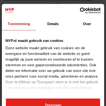
kennis en praktijkervaring via de NVP Academy, waar hij young
professionals helpt om hun vaardigheden te ontwikkelen. In dit
interview
Toestemming
Details
Over
Academy kalender 2022 nu online - Academy kalender 2022 nu
online
De private equity en venture capital sector is voortdurend in
NVP.nl maakt gebruik van cookies
beweging. Dit vraagt een constante ontwikkeling van zowel jonge
Deze website maakt gebruik van cookies om de
starters als de meer ervaren experts. De NVP Academy zet zich
weergave en functionaliteit van de website zo goed
mogelijk op jouw wensen en voorkeuren af te kunnen
Interview Leonella Elizabeth - Interview Leonella Elizabeth
stemmen en voor gepersonaliseerde advertenties. Ook
De NVP Academy heeft een uitgebreid aanbod aan trainingen:
delen we informatie over uw gebruik van onze site met
Van de NVP Essentials tot Value Creation en van AML tot
onze partners voor social media, adverteren en analyse.
Acquisitiefinanciering. Leonella Elizabeth, Business Controller bij
Door te klikken op 'Doorgaan' stem je in met het gebruik
Capital A Investment Partners,
van cookies zoals uitgelegd in ons
Privacybeleid
en
onze
Cookieverklaring
.
Commissies - Commissies
Geen enkele vereniging kan draaien zonder de inzet van haar
Doorgaan