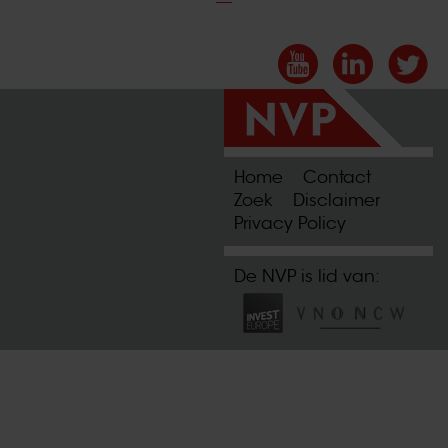
Home
Contact
Zoek
Disclaimer
Privacy Policy
De NVP is lid van: