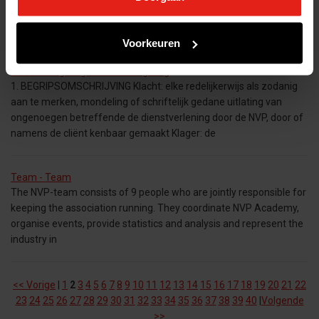
leden. Dit geldt ook voor de NVP. De expertise en het netwerk dat
de (geassocieerde) leden van de NVP brengen
Voorkeuren
Klachtenregeling - Klachtenregeling
1. BEGRIPSOMSCHRIJVING Klacht: elke redelijkerwijs als zodanig
aan te merken, mondeling of schriftelijk gedane uitlating van
ongenoegen betreffende de dienstverlening door de NVP, door of
namens de cliënt kenbaar gemaakt Klager: de
Team - Team
The NVP-team consists of 9 people who are jointly responsible for
keeping the association running. They coordinate NVP Academy,
organise events, provide statistics and analysis and represent the
industry in
<< Vorige
|
1
2
3
4
5
6
7
8
9
10
11
12
13
14
15
16
17
18
19
20
21
22
23
24
25
26
27
28
29
30
31
32
33
34
35
36
37
38
39
40
|
Volgende
>>