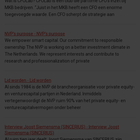
Wat is CFOLab? CFOLab is een club die parttime CFO’s inzet bij
MKB bedrijven. “Juist in het MKB heeft een CFO een enorme
toegevoegde waarde. Een CFO scherpt de strategie aan
NVP's purpose - NVP's purpose
We empower smart capital. Our commitment to responsible
ownership The NVP is working on a better investment climate in
The Netherlands. We represent interests and contribute to
research and professionalization of private
Lid worden - Lid worden
Al sinds 1984 is de NVP dé brancheorganisatie voor private equity-
en venturecapital partijen in Nederland. Inmiddels
vertegenwoordigt de NVP ruim 90% van het private equity- en
venturecapitalvermogen onder beheer
Interview Joost Siemensma (SINCERIUS) - Interview Joost
Siemensma (SINCERIUS)
Al ruim tien jaar deelt Joost Siemensma van SINCERIUS zijn