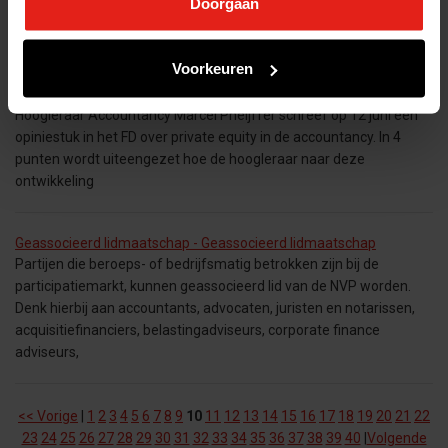
Doorgaan
genetwerkt. De
Voorkeuren
NVP reageert op hoogleraar Marcel Pheijffer - NVP reageert op
hoogleraar Marcel Pheijffer
Hoogleraar Accountancy Marcel Pheijffer schreef op 12 juni een
opiniestuk in het FD over private equity in de accountancy. In 4
punten wordt uiteengezet hoe de hoogleraar naar deze
ontwikkeling
Geassocieerd lidmaatschap - Geassocieerd lidmaatschap
Partijen die beroeps- of bedrijfsmatig betrokken zijn bij de
participatiemarkt, kunnen geassocieerd lid van de NVP worden.
Denk hierbij aan accountants, advocaten, juristen en notarissen,
acquisitiefinanciers, belastingadviseurs, corporate finance
adviseurs,
<< Vorige
|
1
2
3
4
5
6
7
8
9
10
11
12
13
14
15
16
17
18
19
20
21
22
23
24
25
26
27
28
29
30
31
32
33
34
35
36
37
38
39
40
|
Volgende