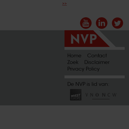
>>
Home
Contact
Zoek
Disclaimer
Privacy Policy
De NVP is lid van: