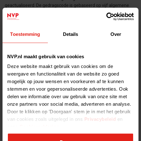
geactualiseerd. De gedragscode is gebaseerd op vijf algemene
principes die door de leden van de NVP onderschreven worden en
NVP Seminar 2021: Future-proof - NVP Seminar 2021: Future-
Toestemming
Details
Over
proof
De wereld verandert en dat verandert de wereld van investeren.
Participatiemaatschappijen zijn deel van de oplossing en spelen
NVP.nl maakt gebruik van cookies
een belangrijke rol in het bouwen van de toekomst. Hoe gaat de
Deze website maakt gebruik van cookies om de
weergave en functionaliteit van de website zo goed
NVP Seminar special 2020 - NVP Seminar special 2020
mogelijk op jouw wensen en voorkeuren af te kunnen
Voor het eerst in onze geschiedenis, maar wel passend bij de tijd,
stemmen en voor gepersonaliseerde advertenties. Ook
kon de NVP geen fysiek seminar organiseren. Daarom ging
delen we informatie over uw gebruik van onze site met
afgelopen maandag om 17:00 de eerste NVP seminarfilm in
onze partners voor social media, adverteren en analyse.
Door te klikken op 'Doorgaan' stem je in met het gebruik
Terugblik NVP Young borrel - Terugblik NVP Young borrel
van cookies zoals uitgelegd in ons
Privacybeleid
en
Bijna 60 young professionals in private equity, venture capital tot
onze
Cookieverklaring
.
aan ROMs kwamen op donderdag 2 februari bijeen in De Prael
Houthavens. We hebben uitgebreid geborreld, gelachen en