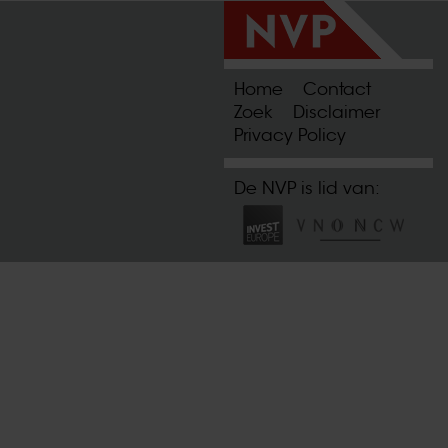
Home
Contact
Zoek
Disclaimer
Privacy Policy
De NVP is lid van: