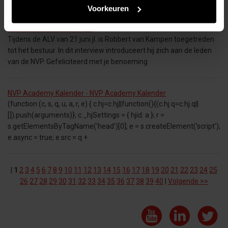
Voorkeuren
Nieuw bestuurslid NVP: Robbert van Kampen - Nieuw bestuurslid
NVP: Robbert van Kampen
Tijdens de ALV van 21 juni jl. is Robbert van Kampen toegetreden
tot het bestuur. In dit interview introduceert hij zich aan de leden
van de NVP. Gefeliciteerd met je benoeming
NVP Academy Kalender - NVP Academy Kalender
(function (c, s, q, u, a, r, e) { c.hj=c.hj||function(){(c.hj.q=c.hj.q||
[]).push(arguments)}; c._hjSettings = { hjid: a }; r =
s.getElementsByTagName('head')[0]; e = s.createElement('script');
e.async = true; e.src = q +
|
1
2
3
4
5
6
7
8
9
10
11
12
13
14
15
16
17
18
19
20
21
22
23
24
25
26
27
28
29
30
31
32
33
34
35
36
37
38
39
40
|
Volgende >>