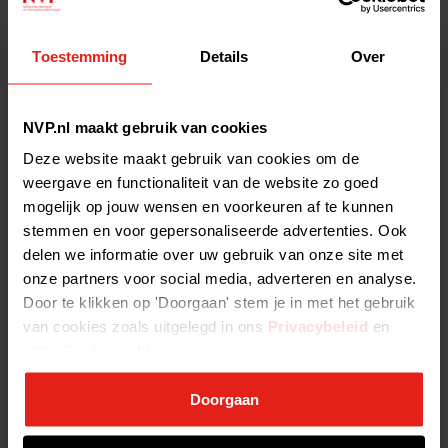
Joyce Houterman (ROM Utrecht Region) over de NVP Academy -
Toestemming
Details
Over
Joyce Houterman (ROM Utrecht Region) over de NVP Academy
De ROM Utrecht Region is NVP-lid sinds januari 2021. Vele ROM-
medewerkers namen deel aan de NVP-trainingen en webinars. Zo
NVP.nl maakt gebruik van cookies
ook Joyce Houterman, Investment Manager bij de ROM Utrecht
Region. Zij
Deze website maakt gebruik van cookies om de
weergave en functionaliteit van de website zo goed
mogelijk op jouw wensen en voorkeuren af te kunnen
Commissie NVP Academy - NVP Academy
stemmen en voor gepersonaliseerde advertenties. Ook
De NVP Academy Commissie bestaat uit 8 leden. De commissie
delen we informatie over uw gebruik van onze site met
bepaalt in belangrijke mate de inhoud van de NVP trainingen en
webinars en heeft als doel zoveel mogelijk in te
onze partners voor social media, adverteren en analyse.
Door te klikken op 'Doorgaan' stem je in met het gebruik
van cookies zoals uitgelegd in ons
Privacybeleid
en
Even voorstellen: Ariane, onze nieuwe Manager NVP Academy -
onze
Cookieverklaring
.
Even voorstellen: Ariane, onze nieuwe Manager NVP Academy
Ik ben Ariane en sinds kort de manager van NVP Academy. In deze
Doorgaan
rol geef ik richting aan de Academy en bouw ik mee aan
programma’s en trainingen die relevant