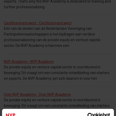
experts. That’s why the NVP Academy is dedicated to training and
further professionalizing
Certificeringstraject - Certificeringstraject
Eén van de doelen van de Nederlandse Vereniging van
Participatiemaatschappijen is het bijdragen aan verdere
professionalisering van de private equity en venture capital -
sector. De NVP Academy is hiermee een
NVP Academy - NVP Academy
De private equity en venture capital sector is voortdurend in
beweging. Dit vraagt om een constante ontwikkeling van starters
en experts. De NVP Academy zet zich daarom in voor het
Over NVP Academy - Over NVP Academy
De private equity en venture capital sector is voortdurend in
beweging. Dit vraagt om een constante ontwikkeling van starters
en experts. De NVP Academy zet zich daarom in voor het